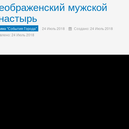
еображенский мужской
настырь
мма "События Города"
24 Июль 2018
Создано: 24 Июль 2018
влено: 24 Июль 2018