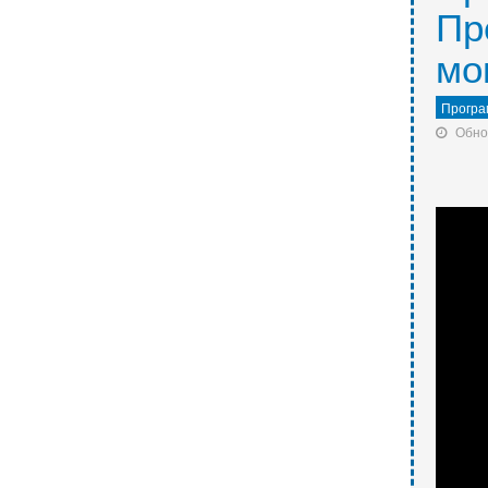
Пр
мо
Програ
Обно