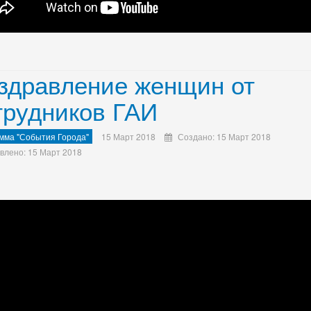
здравление женщин от
трудников ГАИ
мма "События Города"
15 Март 2018
Создано: 15 Март 2018
влено: 15 Март 2018