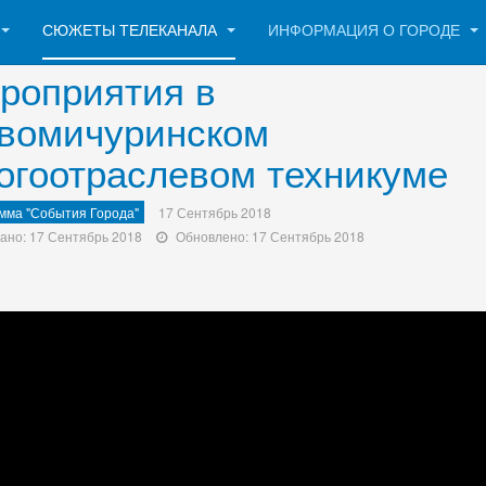
СЮЖЕТЫ ТЕЛЕКАНАЛА
ИНФОРМАЦИЯ О ГОРОДЕ
роприятия в
вомичуринском
огоотраслевом техникуме
мма "События Города"
17 Сентябрь 2018
ано: 17 Сентябрь 2018
Обновлено: 17 Сентябрь 2018