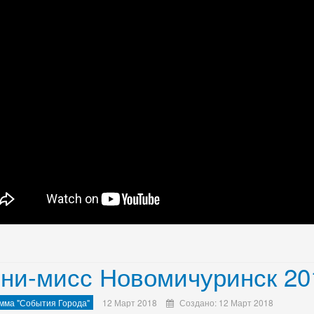
ни-мисс Новомичуринск 20
мма "События Города"
12 Март 2018
Создано: 12 Март 2018