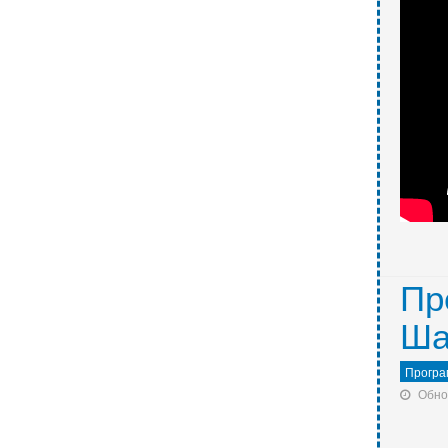
Пр
Ша
Програ
Обно