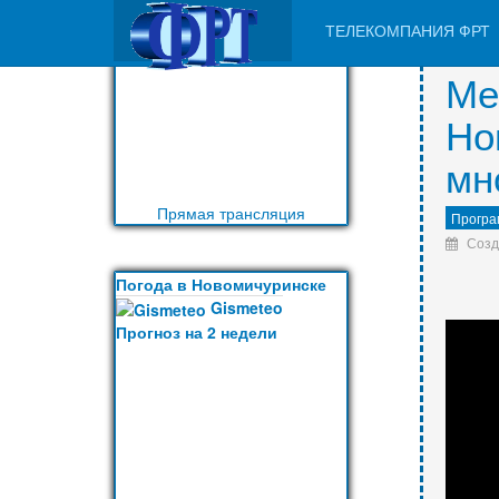
VK9562
ТЕЛЕКОМПАНИЯ ФРТ
VK9562
Ме
Но
мн
Прямая трансляция
Програ
Созд
Погода в Новомичуринске
Gismeteo
Прогноз на 2 недели