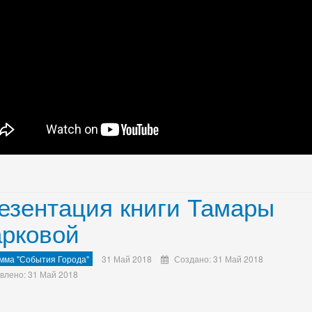
езентация книги Тамары
рковой
мма "События Города"
31 Май 2018
Создано: 31 Май 2018
влено: 31 Май 2018