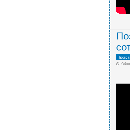
По
со
Програ
Обно