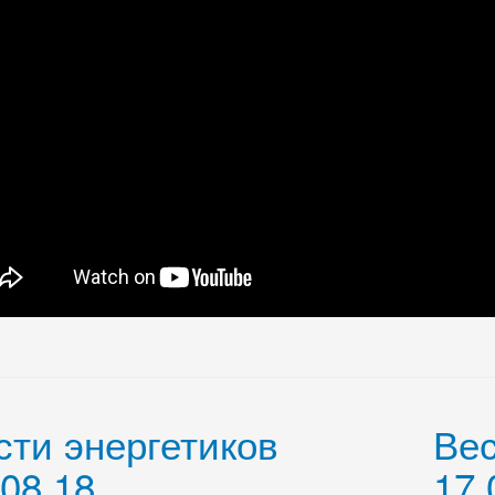
сти энергетиков
Вес
.08.18
17.