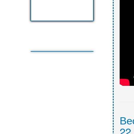
Ве
22