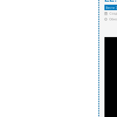
Вести 
Созд
Обно