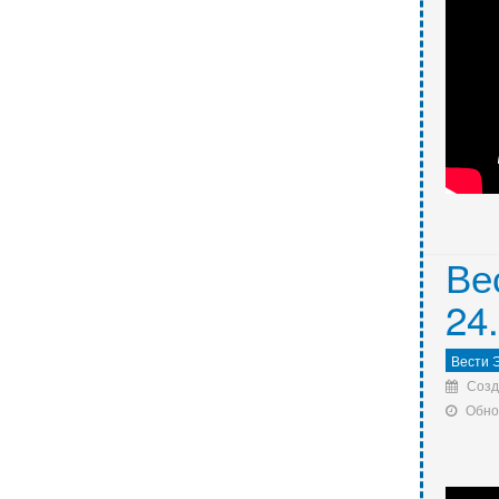
Ве
24
Вести 
Созд
Обно