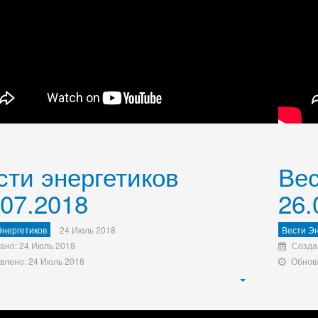
сти энергетиков
Вес
.07.2018
26.
Энергетиков
24 Июль 2018
Вести Эн
ано: 24 Июль 2018
Созда
влено: 24 Июль 2018
Обнов