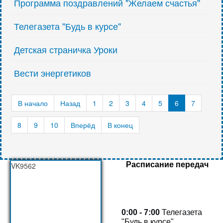
Программа поздравлений "Желаем счастья"
Телегазета "Будь в курсе"
Детская страничка Уроки
Вести энергетиков
В начало
Назад
1
2
3
4
5
6
7
8
9
10
Вперёд
В конец
Расписание передач
VK9562
0:00 - 7:00
Телегазета
"Будь в курсе"