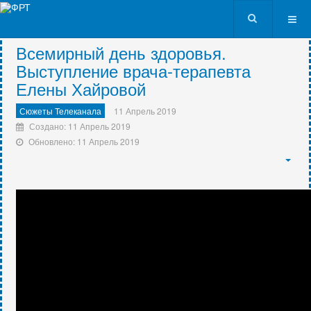
VK9562
Всемирный день здоровья.
Выступление врача-терапевта
Елены Хайровой
Сюжеты Телеканала
11 Апрель 2019
Создано: 11 Апрель 2019
Обновлено: 11 Апрель 2019